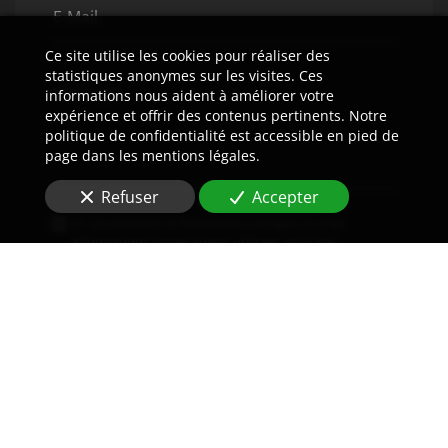
E-Mail
Ce site utilise les cookies pour réaliser des
statistiques anonymes sur les visites. Ces
Message
informations nous aident à améliorer votre
expérience et offrir des contenus pertinents. Notre
politique de confidentialité est accessible en pied de
page dans les mentions légales.
Refuser
Accepter
En soumettant ce formulaire, j'accepte que les
informations saisies soient utilisées pour me
recontacter dans le cadre de la relation commerciale
qui peut découler de cette demande.
Envoyer