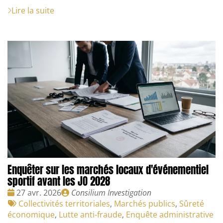
Lire la suite
Enquêter sur les marchés locaux d'événementiel
sportif avant les JO 2028
Date
Publié
27 avr. 2026
Consilium Investigation
:
Tags
par
Collectivités territoriales
,
Marchés publics
,
Sûreté
:
économique
,
Lutte anti-fraude
,
Enquête administrative