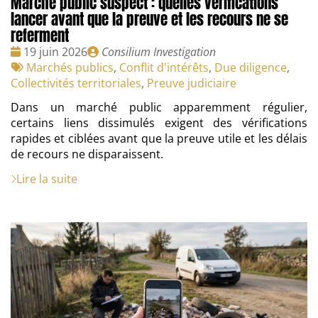
Marché public suspect : quelles vérifications
lancer avant que la preuve et les recours ne se
referment
Date
Publié
19 juin 2026
Consilium Investigation
:
Tags
par
Marchés publics
,
Conflit d'intérêts
,
Due diligence
,
:
Collectivités territoriales
,
Preuve judiciaire
Dans un marché public apparemment régulier,
certains liens dissimulés exigent des vérifications
rapides et ciblées avant que la preuve utile et les délais
de recours ne disparaissent.
Lire la suite