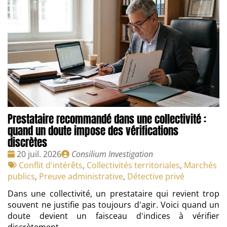
Prestataire recommandé dans une collectivité :
quand un doute impose des vérifications
discrètes
Date
Publié
20 juil. 2026
Consilium Investigation
:
Tags
par
Conflit d'intérêts
,
Collectivités territoriales
,
Marchés
:
publics
,
Preuve administrative
,
Détective privé
Dans une collectivité, un prestataire qui revient trop
souvent ne justifie pas toujours d'agir. Voici quand un
doute devient un faisceau d'indices à vérifier