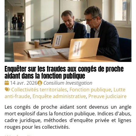
Enquêter sur les fraudes aux congés de proche
aidant dans la fonction publique
Date
Publié
14 avr. 2026
Consilium Investigation
:
Tags
par
Collectivités territoriales
,
Fonction publique
,
Lutte
:
anti-fraude
,
Enquête administrative
,
Preuve judiciaire
Les congés de proche aidant sont devenus un angle
mort explosif dans la fonction publique. Indices d'abus,
cadre juridique, méthodes d'enquête privée et lignes
rouges pour les collectivités.