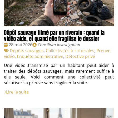
Dépôt sauvage filmé par un riverain : quand la
vidéo aide, et quand elle fragilise le dossier
Date
Publié
28 mai 2026
Consilium Investigation
:
Tags
par
Dépôts sauvages
,
Collectivités territoriales
,
Preuve
:
vidéo
,
Enquête administrative
,
Détective privé
Une vidéo transmise par un habitant peut aider à
traiter des dépôts sauvages, mais rarement suffire à
elle seule. Voici comment une collectivité peut
sécuriser sa preuve sans fragiliser la suite.
Lire la suite