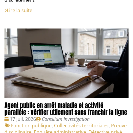
discrètement.
Lire la suite
Agent public en arrêt maladie et activité
parallèle : vérifier utilement sans franchir la ligne
Date
Publié
17 juil. 2026
Consilium Investigation
:
Tags
par
Fonction publique
,
Collectivités territoriales
,
Preuve
:
disciplinaire
,
Enquête administrative
,
Détective privé