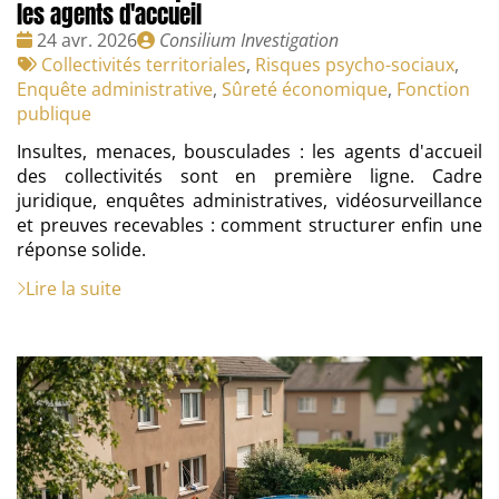
les agents d'accueil
Date
Publié
24 avr. 2026
Consilium Investigation
:
Tags
par
Collectivités territoriales
,
Risques psycho-sociaux
,
:
Enquête administrative
,
Sûreté économique
,
Fonction
publique
Insultes, menaces, bousculades : les agents d'accueil
des collectivités sont en première ligne. Cadre
juridique, enquêtes administratives, vidéosurveillance
et preuves recevables : comment structurer enfin une
réponse solide.
Lire la suite