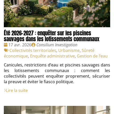
Été 2026-2027 : enquêter sur les piscines
sauvages dans les lotissements communaux
Date
Publié
17 avr. 2026
Consilium Investigation
:
Tags
par
Collectivités territoriales
,
Urbanisme
,
Sûreté
:
économique
,
Enquête administrative
,
Gestion de l’eau
Canicules, restrictions d’eau et piscines sauvages dans
les lotissements communaux : comment les
collectivités peuvent enquêter proprement, sécuriser
la preuve et éviter le fiasco politique.
Lire la suite