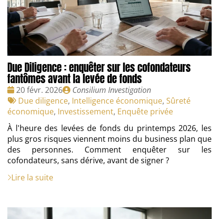
Due Diligence : enquêter sur les cofondateurs
fantômes avant la levée de fonds
Date
Publié
20 févr. 2026
Consilium Investigation
:
Tags
par
Due diligence
,
Intelligence économique
,
Sûreté
:
économique
,
Investissement
,
Enquête privée
À l'heure des levées de fonds du printemps 2026, les
plus gros risques viennent moins du business plan que
des personnes. Comment enquêter sur les
cofondateurs, sans dérive, avant de signer ?
Lire la suite