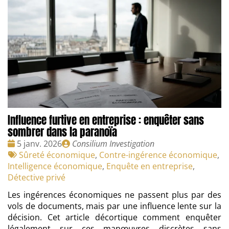
Influence furtive en entreprise : enquêter sans
sombrer dans la paranoïa
Date
Publié
5 janv. 2026
Consilium Investigation
:
Tags
par
Sûreté économique
,
Contre-ingérence économique
,
:
Intelligence économique
,
Enquête en entreprise
,
Détective privé
Les ingérences économiques ne passent plus par des
vols de documents, mais par une influence lente sur la
décision. Cet article décortique comment enquêter
légalement sur ces manœuvres discrètes sans