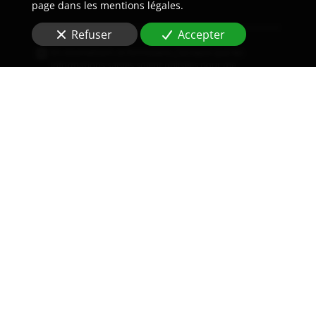
page dans les mentions légales.
Refuser
Accepter
En soumettant ce formulaire, j'accepte que les
informations saisies soient utilisées pour me
recontacter dans le cadre de la relation commerciale
qui peut découler de cette demande.
Envoyer
Nous soutenons une économie responsable
Zone d'intervention