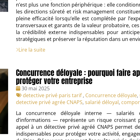
n’est plus une fonction périphérique : elle conditionne
les directions sûreté et risk management constituent
pleine efficacité lorsqu’elle est complétée par l’e
transversaux et garants de la valeur probatoire, ce
la crédibilité externe indispensables pour anticipe
stratégiques et préserver la réputation dans un en
Lire la suite
Concurrence déloyale : pourquoi faire ap
protéger votre entreprise
Date
30 mai 2025
:
Tags
detective privé paris tarif
,
Concurrence déloyale
,
:
detective privé agrée CNAPS
,
salarié déloyal
,
comport
La concurrence déloyale interne — salariés d
d’informations — représente un risque croissant p
appel à un détective privé agréé CNAPS permet de 
indispensables pour protéger votre activité, engage