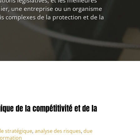
ions législatives, et les meilleures
lier, une entreprise ou un organisme
is complexes de la protection et de la
ique de la compétitivité et de la
lle stratégique
,
analyse des risques
,
due
formation