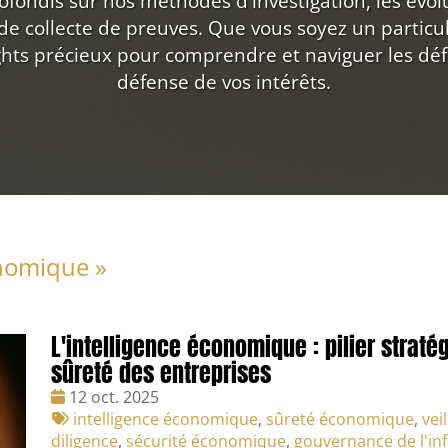
ondis sur nos méthodes d'investigation, les évolut
 de collecte de preuves. Que vous soyez un particu
ights précieux pour comprendre et naviguer les déf
défense de vos intérêts.
onomique
»
L'intelligence économique : pilier stratég
sûreté des entreprises
Date
12 oct. 2025
:
Tags
intelligence économique
,
sûreté économique
,
vei
:
diligence
,
sécurité économique
,
gouvernance de l'in