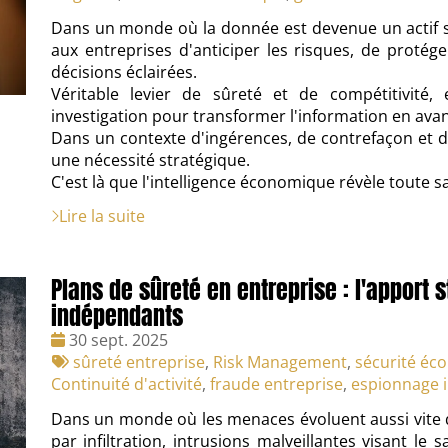
Dans un monde où la donnée est devenue un actif s
aux entreprises d'anticiper les risques, de protég
décisions éclairées.
Véritable levier de sûreté et de compétitivité, 
investigation pour transformer l'information en avan
Dans un contexte d'ingérences, de contrefaçon et d
une nécessité stratégique.
C'est là que l'intelligence économique révèle toute s
Lire la suite
Plans de sûreté en entreprise : l'apport 
indépendants
Date
30 sept. 2025
:
Tags
sûreté entreprise
,
Risk Management
,
sécurité éc
:
Continuité d'activité
,
fraude entreprise
,
espionnage i
Dans un monde où les menaces évoluent aussi vite 
par infiltration, intrusions malveillantes visant l