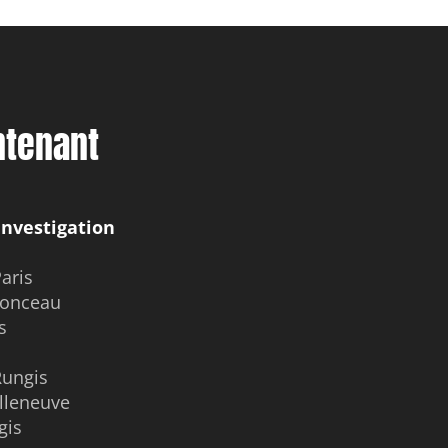
ntenant
Investigation
aris
Monceau
s
Rungis
illeneuve
gis