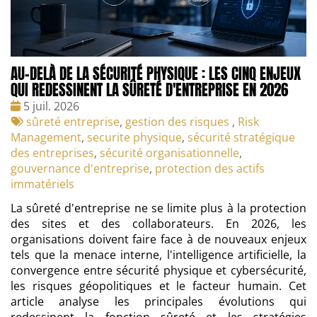
AU-DELÀ DE LA SÉCURITÉ PHYSIQUE : LES CINQ ENJEUX
QUI REDESSINENT LA SÛRETÉ D'ENTREPRISE EN 2026
Date
5 juil. 2026
:
Tags
sûreté entreprise
,
gestion des risques
,
Risk
:
Management
,
securite physique
,
sécurité stratégique
des entreprises
,
sécurité organisationnelle
,
gouvernance d'entreprise
,
protection des actifs
immatériels
La sûreté d'entreprise ne se limite plus à la protection
des sites et des collaborateurs. En 2026, les
organisations doivent faire face à de nouveaux enjeux
tels que la menace interne, l'intelligence artificielle, la
convergence entre sécurité physique et cybersécurité,
les risques géopolitiques et le facteur humain. Cet
article analyse les principales évolutions qui