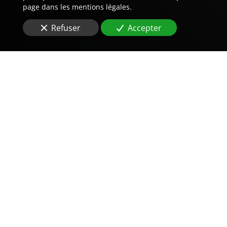
page dans les mentions légales.
Refuser
Accepter
Trouvez LA preuve est notre
métier.
Vous recherchez une
agence de détective privé
à
Miramas (13140)
?
Notre expérience en
gestion de crises
nous permet
d’agir rapidement en cas d’
urgence
. Que ce soit pour
un cas de
disparition
, un litige commercial, ou un
détournement de fonds
, nos équipes sont prêtes à