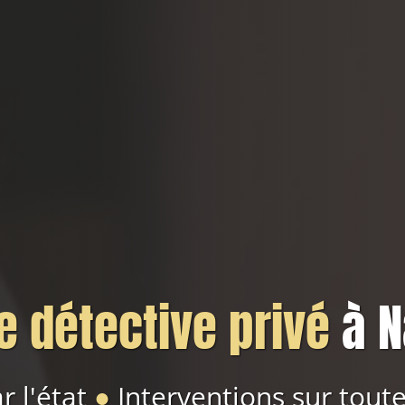
 détective privé
à N
r l'état
●
Interventions sur toute