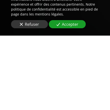
expérience et offrir des contenus pertinents. Notre
politique de confidentialité est accessible en pied de
page dans les mentions légales.
Refuser
Accepter
Trouvez LA preuve est notre
métier.
Situé
à Sevran (93270)
, vous cherchez une une
agence
de détective privé
?
Les entreprises font souvent appel à nos services pour
effectuer des
audits internes
et s’assurer que leurs