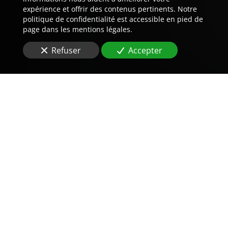
expérience et offrir des contenus pertinents. Notre
politique de confidentialité est accessible en pied de
page dans les mentions légales.
Refuser
Accepter
Trouvez LA preuve est notre
métier.
Vous recherchez une
agence de détective privé
à
Vitrolles (13127)
?
Le
cyberharcèlement
est devenu un fléau de plus en
plus fréquent, et nos services offrent une réponse