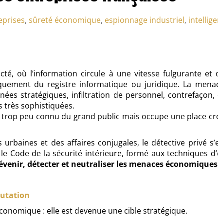
eprises
,
sûreté économique
,
espionnage industriel
,
intelli
 où l’information circule à une vitesse fulgurante et où
quement du registre informatique ou juridique. La menace
nées stratégiques, infiltration de personnel, contrefaçon,
s très sophistiquées.
trop peu connu du grand public mais occupe une place croi
 urbaines et des affaires conjugales, le détective privé s
 le Code de la sécurité intérieure, formé aux techniques 
évenir, détecter et neutraliser les menaces économiques
mutation
économique : elle est devenue une cible stratégique.