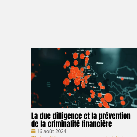
La due dilligence et la prévention
de la criminalité financière
Date
16 août 2024