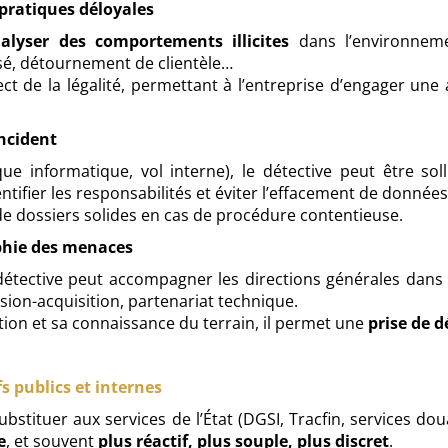
e pratiques déloyales
alyser des comportements illicites
dans l’environneme
é, détournement de clientèle…
pect de la légalité, permettant à l’entreprise d’engager un
incident
que informatique, vol interne), le détective peut être so
ntifier les responsabilités et éviter l’effacement de donnée
 de dossiers solides en cas de procédure contentieuse.
phie des menaces
 détective peut accompagner les directions générales dans
fusion-acquisition, partenariat technique.
ion et sa connaissance du terrain, il permet une
prise de d
s publics et internes
substituer aux services de l’État (DGSI, Tracfin, services d
e
, et souvent
plus réactif, plus souple, plus discret
.