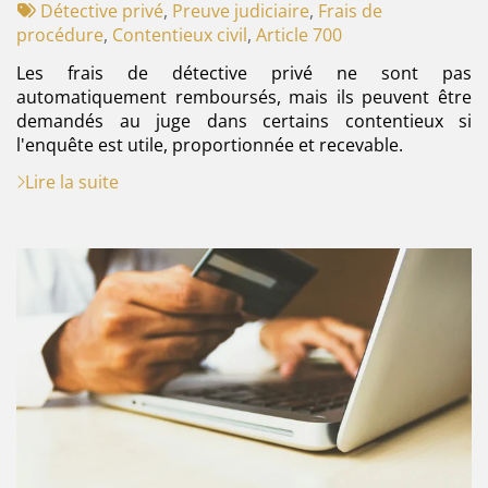
:
Tags
par
Détective privé
,
Preuve judiciaire
,
Frais de
:
procédure
,
Contentieux civil
,
Article 700
Les frais de détective privé ne sont pas
automatiquement remboursés, mais ils peuvent être
demandés au juge dans certains contentieux si
l'enquête est utile, proportionnée et recevable.
Lire la suite