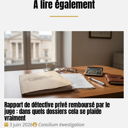
À lire également
Rapport de détective privé remboursé par le
juge : dans quels dossiers cela se plaide
vraiment
Date
Publié
3 juin 2026
Consilium Investigation