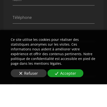
Téléphone
E-Mail
Ce site utilise les cookies pour réaliser des
statistiques anonymes sur les visites. Ces
informations nous aident à améliorer votre
Message
expérience et offrir des contenus pertinents. Notre
politique de confidentialité est accessible en pied de
page dans les mentions légales.
Refuser
Accepter
En soumettant ce formulaire, j'accepte que les
informations saisies soient utilisées pour me
recontacter dans le cadre de la relation commerciale
qui peut découler de cette demande.