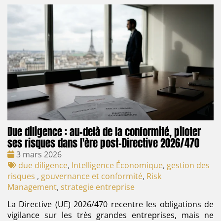
Due diligence : au-delà de la conformité, piloter
ses risques dans l'ère post-Directive 2026/470
Date
3 mars 2026
:
Tags
due diligence
,
Intelligence Économique
,
gestion des
:
risques
,
gouvernance et conformité
,
Risk
Management
,
strategie entreprise
La Directive (UE) 2026/470 recentre les obligations de
vigilance sur les très grandes entreprises, mais ne