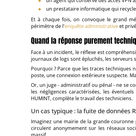
un agent qui conserve des accès VPN ap
un prestataire informatique qui recycl
Et à chaque fois, on convoque le grand mé
périmètre de l'
enquête administrative
et priv
Quand la réponse purement techniq
Face à un incident, le réflexe est compréhens
journaux de logs sont épluchés, les serveurs s
Pourquoi ? Parce que les traces techniques n
poste, une connexion extérieure suspecte. Mai
Or, un juge - administratif ou pénal - ne se 
les négligences caractérisées, les éventuels
HUMINT, complète le travail des techniciens.
Un cas typique : la fuite de données 
Imaginez une mairie de la grande couronne 
circulent anonymement sur les réseaux sociau
massif.