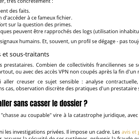
er, très concrètement :
nt des faits.
n d'accéder à ce fameux fichier.
ort sur la question des primes.
s peuvent être rapprochés des logs (utilisation inhabitue
signaux humains. Et, souvent, un profil se dégage - pas touj
 et sous-traitants
s prestataires. Combien de collectivités franciliennes s
partout, ou avec des accès VPN non coupés après la fin d'un
aller creuser ce sujet sensible : analyse contractuelle
s cas, observation discrète des pratiques d'un prestataire s
aller sans casser le dossier ?
 "chasse au coupable" vire à la catastrophe juridique, avec v
i les investigations privées. Il impose un cadre. Les
avis et
r assurer la sécurité de ses systèmes, prévenir la fraude ou