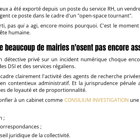
neux a été exporté depuis un poste du service RH, un vendre
agent ce poste dans le cadre d'un "open-space tournant".
rti, pas
qui
a agi, encore moins pourquoi. C'est le moment o
uête humaine.
que beaucoup de mairies n'osent pas encore a
r un détective privé sur un incident numérique choque enc
es DSI et des services régaliens.
cadre clairement l'activité des agents de recherche privées.
s en contentieux administratif. Et la jurisprudence péna
gles de loyauté et de proportionnalité.
e confier à un cabinet comme
CONSILIUM INVESTIGATION
une 
n ;
 correspondances ;
il juridique de la collectivité.