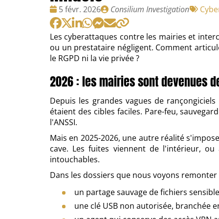
Date
Publié
Tags
5 févr. 2026
Consilium Investigation
Cyber
:
par
:
Les cyberattaques contre les mairies et inter
ou un prestataire négligent. Comment articu
le RGPD ni la vie privée ?
2026 : les mairies sont devenues de
Depuis les grandes vagues de rançongiciels c
étaient des cibles faciles. Pare-feu, sauvegar
l'ANSSI.
Mais en 2025-2026, une autre réalité s'impose d
cave. Les fuites viennent de l'intérieur, o
intouchables.
Dans les dossiers que nous voyons remonter en
un partage sauvage de fichiers sensibl
une clé USB non autorisée, branchée e