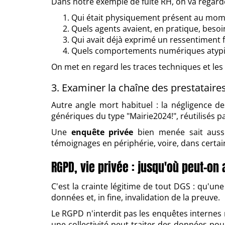
Dans notre exemple de fuite RH, on va regard
Qui était physiquement présent au mome
Quels agents avaient, en pratique, besoi
Qui avait déjà exprimé un ressentiment f
Quels comportements numériques atypique
On met en regard les traces techniques et les 
3. Examiner la chaîne des prestataires
Autre angle mort habituel : la négligence de
génériques du type "Mairie2024!", réutilisés 
Une
enquête privée
bien menée sait aussi 
témoignages en périphérie, voire, dans certain
RGPD, vie privée : jusqu'où peut-on 
C'est la crainte légitime de tout DGS : qu'une
données et, in fine, invalidation de la preuve.
Le RGPD n'interdit pas les enquêtes internes n
une collectivité peut traiter des données pou