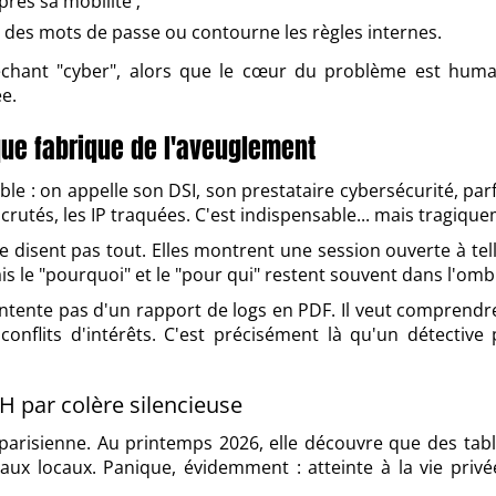
rès sa mobilité ;
e des mots de passe ou contourne les règles internes.
chant "cyber", alors que le cœur du problème est humain
ée.
ue fabrique de l'aveuglement
ible : on appelle son DSI, son prestataire cybersécurité, pa
crutés, les IP traquées. C'est indispensable... mais tragiqu
e disent pas tout. Elles montrent une session ouverte à tel
s le "pourquoi" et le "pour qui" restent souvent dans l'omb
contente pas d'un rapport de logs en PDF. Il veut comprend
 conflits d'intérêts. C'est précisément là qu'un détectiv
RH par colère silencieuse
parisienne. Au printemps 2026, elle découvre que des tab
x locaux. Panique, évidemment : atteinte à la vie privée