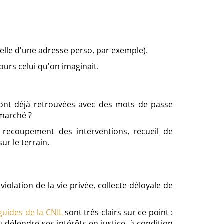
lle d'une adresse perso, par exemple).
ours celui qu'on imaginait.
e sont déjà retrouvées avec des mots de passe
 marché ?
, recoupement des interventions, recueil de
ur le terrain.
iolation de la vie privée, collecte déloyale de
 guides de la CNIL
sont très clairs sur ce point :
 défendre ses intérêts en justice, à condition