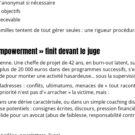
l'anonymat si nécessaire
objectifs
recevable
illes tentent de tout gérer seules : une rigueur procédura
empowerment » finit devant le juge
nne. Une cheffe de projet de 42 ans, en burn-out latent, su
gé plus de 20 000 euros dans des programmes successifs, s'
de pour monter une activité hasardeuse... sous la supervis
adresses : conflits, ultimatums, menaces de « tout raconter
riorité n'est pas d'« arracher » la victime, mais :
 dans une dérive caractérisée, ou dans un simple coaching di
potentiels : consignes écrites, discours, pression financi
lide pour un avocat (abus de faiblesse, responsabilité contra