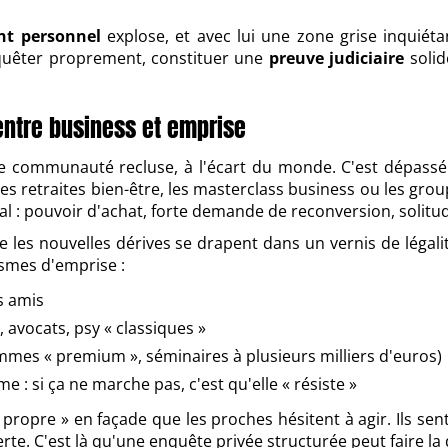
t personnel
explose, et avec lui une zone grise inquiéta
uêter proprement, constituer une
preuve judiciaire
solid
entre business et emprise
communauté recluse, à l'écart du monde. C'est dépassé. 
 retraites bien-être, les masterclass business ou les group
al : pouvoir d'achat, forte demande de reconversion, solitu
ue les nouvelles dérives se drapent dans un vernis de légali
smes d'emprise :
s amis
 avocats, psy « classiques »
mmes « premium », séminaires à plusieurs milliers d'euros)
e : si ça ne marche pas, c'est qu'elle « résiste »
propre » en façade que les proches hésitent à agir. Ils se
. C'est là qu'une enquête privée structurée peut faire la 