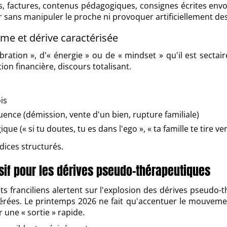
ats, factures, contenus pédagogiques, consignes écrites env
er sans manipuler le proche ni provoquer artificiellement des
ime et dérive caractérisée
ation », d'« énergie » ou de « mindset » qu'il est sectaire
on financière, discours totalisant.
is
uence (démission, vente d'un bien, rupture familiale)
 (« si tu doutes, tu es dans l'ego », « ta famille te tire ver
ndices structurés.
sif pour les dérives pseudo-thérapeutiques
ts franciliens alertent sur l'explosion des dérives pseudo-
érées. Le printemps 2026 ne fait qu'accentuer le mouveme
r une « sortie » rapide.