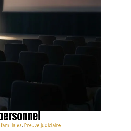
personnel
 familiales
,
Preuve judiciaire