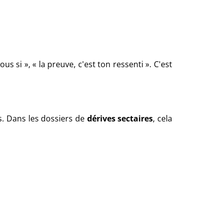
us si », « la preuve, c'est ton ressenti ». C'est
ts. Dans les dossiers de
dérives sectaires
, cela