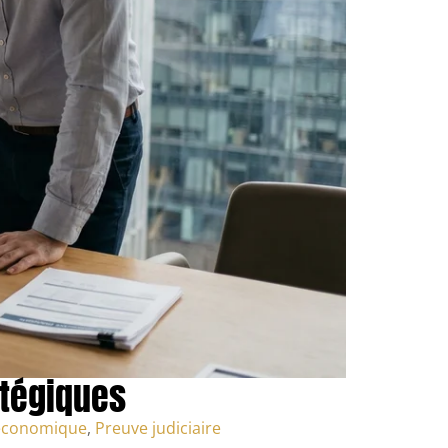
atégiques
économique
,
Preuve judiciaire