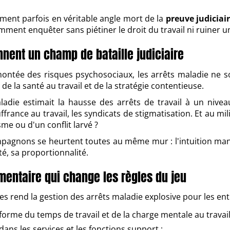
rment parfois en véritable angle mort de la
preuve judiciai
mment enquêter sans piétiner le droit du travail ni ruiner 
nent un champ de bataille judiciaire
 montée des risques psychosociaux, les arrêts maladie ne s
, de la santé au travail et de la stratégie contentieuse.
ladie estimait la hausse des arrêts de travail à un nivea
ffrance au travail, les syndicats de stigmatisation. Et au mi
sme ou d'un conflit larvé ?
pagnons se heurtent toutes au même mur : l'intuition mana
é, sa proportionnalité.
mentaire qui change les règles du jeu
s rend la gestion des arrêts maladie explosive pour les ent
forme du temps de travail et de la charge mentale au travail
dans les services et les fonctions support ;