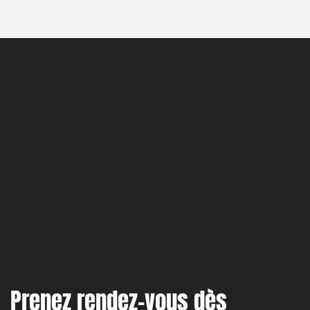
OpenStree
Prenez rendez-vous dès