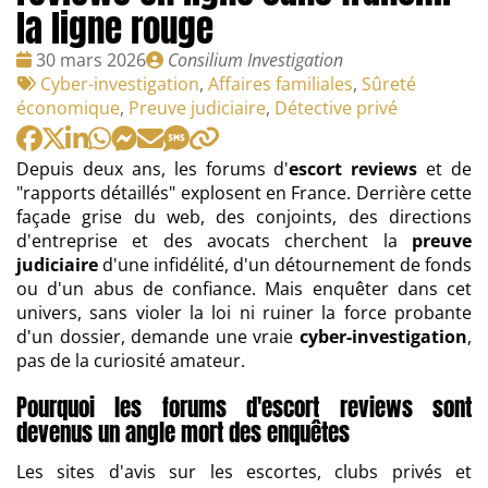
la ligne rouge
Date
Publié
30 mars 2026
Consilium Investigation
:
Tags
par
Cyber-investigation
,
Affaires familiales
,
Sûreté
:
économique
,
Preuve judiciaire
,
Détective privé
Depuis deux ans, les forums d'
escort reviews
et de
"rapports détaillés" explosent en France. Derrière cette
façade grise du web, des conjoints, des directions
d'entreprise et des avocats cherchent la
preuve
judiciaire
d'une infidélité, d'un détournement de fonds
ou d'un abus de confiance. Mais enquêter dans cet
univers, sans violer la loi ni ruiner la force probante
d'un dossier, demande une vraie
cyber-investigation
,
pas de la curiosité amateur.
Pourquoi les forums d'escort reviews sont
devenus un angle mort des enquêtes
Les sites d'avis sur les escortes, clubs privés et