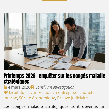
Printemps 2026 : enquêter sur les congés maladie
stratégiques
Date
Publié
4 mars 2026
Consilium Investigation
:
Tags
par
Droit du travail
,
Fraude en entreprise
,
Enquête
:
interne
,
Sûreté économique
,
Preuve judiciaire
Les congés maladie stratégiques sont devenus un