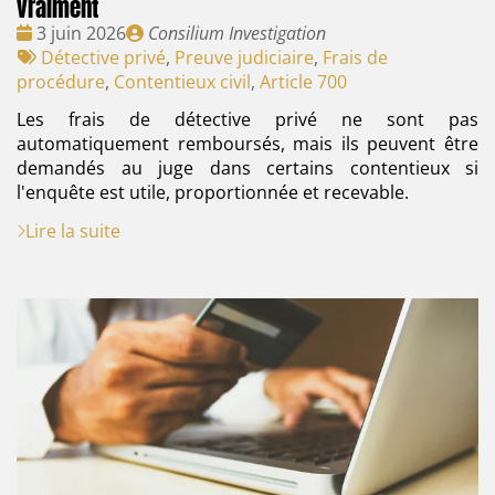
vraiment
Date
Publié
3 juin 2026
Consilium Investigation
:
Tags
par
Détective privé
,
Preuve judiciaire
,
Frais de
:
procédure
,
Contentieux civil
,
Article 700
Les frais de détective privé ne sont pas
automatiquement remboursés, mais ils peuvent être
demandés au juge dans certains contentieux si
l'enquête est utile, proportionnée et recevable.
Lire la suite