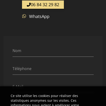
06 84 32 29 82
WhatsApp
Nom
Téléphone
E-Mail
Ce site utilise les cookies pour réaliser des
statistiques anonymes sur les visites. Ces
Message
informations nous aident à améliorer votre