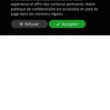
expérience et offrir des contenus pertinents. Notre
politique de confidentialité est accessible en pied de
page dans les mentions légales.
Refuser
Accepter
En soumettant ce formulaire, j'accepte que les
informations saisies soient utilisées pour me
recontacter dans le cadre de la relation commerciale
qui peut découler de cette demande.
Envoyer
Nous soutenons une économie responsable